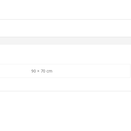
e
90 × 70 cm