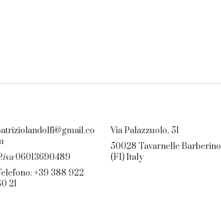
patriziolandolfi@gmail.co
Via Palazzuolo, 51
m
50028 Tavarnelle Barberino
P.iva
06013690489
(FI) Italy
Telefono: +39 388 922
80 21