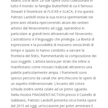
Miami, tra le altre. Le sue opere sono collezionate in
tutto il mondo: la famiglia Butterfield di cui il famoso
Stewart è l’inventore di FLICKR e SLACK, è tra queste.
Patrizio Landolfi inizia la sua ricerca sperimentale nei
primi anni ottanta ripercorrendo alcuni dei sentieri
artistici dal Rinascimento ad oggi, ispirandosi in
particolare ai grandi temi attraversati nel Novecento.
L’astrattismo è il linguaggio che privilegia. La libertà di
espressione e la possibilità di muoversi senza limiti di
tempo e spazio lo hanno condotto a varcare la
frontiera del finito, frammentando la composizione dei
suoi soggetti. L’artista lavora per strati che infine si
manifestano come mosaici realizzati attraverso una
palette particolarmente ampia. I frammenti sono
spesso percorsi da canali che arricchiscono le opere di
un aspetto tridimensionale. L’incanto del colore
schiude inoltre verità celate ad un primo sguardo.
Nella mostra FRAGMENT/ACTION presso il Castello di
Gabbiano, Patrizio Landolfi presenta circa trenta opere
dal 2015 ad oggi, un’occasione per poter ammirare il